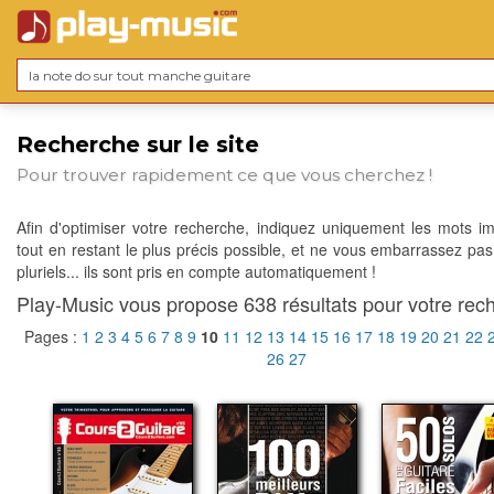
Recherche sur le site
Pour trouver rapidement ce que vous cherchez !
Afin d'optimiser votre recherche, indiquez uniquement les mots im
tout en restant le plus précis possible, et ne vous embarrassez pas
pluriels... ils sont pris en compte automatiquement !
Play-Music vous propose 638 résultats pour votre rech
Pages :
1
2
3
4
5
6
7
8
9
10
11
12
13
14
15
16
17
18
19
20
21
22
26
27