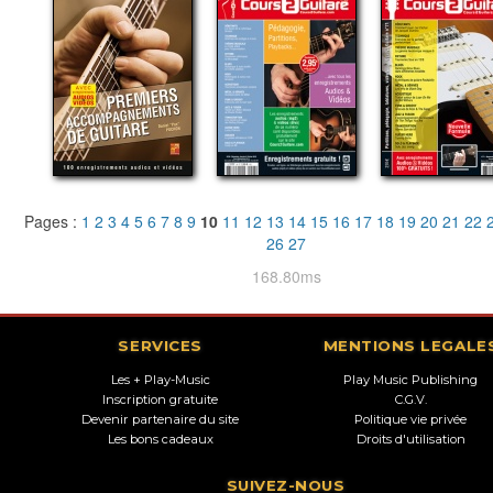
Pages :
1
2
3
4
5
6
7
8
9
10
11
12
13
14
15
16
17
18
19
20
21
22
26
27
168.80ms
SERVICES
MENTIONS LEGALE
Les + Play-Music
Play Music Publishing
Inscription gratuite
C.G.V.
Devenir partenaire du site
Politique vie privée
Les bons cadeaux
Droits d'utilisation
SUIVEZ-NOUS