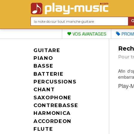
VOS AVANTAGES
PROM
Reche
GUITARE
Pour t
PIANO
BASSE
Afin d'
BATTERIE
embarras
PERCUSSIONS
Play-M
CHANT
SAXOPHONE
CONTREBASSE
HARMONICA
ACCORDEON
FLUTE