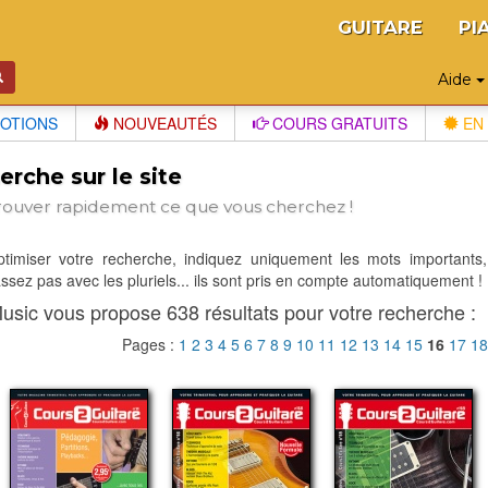
GUITARE
PI
Aide
OTIONS
NOUVEAUTÉS
COURS GRATUITS
EN 
rche sur le site
rouver rapidement ce que vous cherchez !
optimiser votre recherche, indiquez uniquement les mots importants,
sez pas avec les pluriels... ils sont pris en compte automatiquement !
usic vous propose 638 résultats pour votre recherche :
Pages :
1
2
3
4
5
6
7
8
9
10
11
12
13
14
15
16
17
1