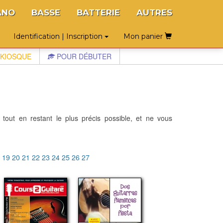
ANO
BASSE
BATTERIE
AUTRES
Identification | Inscription
Mon panier
KIOSQUE
POUR DÉBUTER
 tout en restant le plus précis possible, et ne vous
8
19
20
21
22
23
24
25
26
27