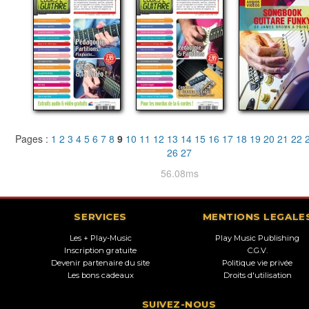
Pages :
1
2
3
4
5
6
7
8
9
10
11
12
13
14
15
16
17
18
19
20
21
22
26
27
56.08ms
SERVICES
MENTIONS LEGALE
Les + Play-Music
Play Music Publishing
Inscription gratuite
C.G.V.
Devenir partenaire du site
Politique vie privée
Les bons cadeaux
Droits d'utilisation
SUIVEZ-NOUS