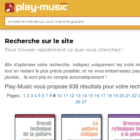
Recherche sur le site
Pour trouver rapidement ce que vous cherchez !
Afin d'optimiser votre recherche, indiquez uniquement les mots im
tout en restant le plus précis possible, et ne vous embarrassez pas
pluriels... ils sont pris en compte automatiquement !
Play-Music vous propose 638 résultats pour votre rech
Pages :
1
2
3
4
5
6
7
8
9
10
11
12
13
14
15
16
17
18
19
20
21
22
26
27