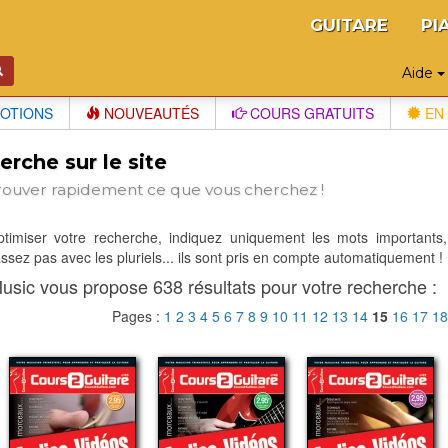
GUITARE
PI
Aide
OTIONS
NOUVEAUTÉS
COURS GRATUITS
EN 
rche sur le site
rouver rapidement ce que vous cherchez !
optimiser votre recherche, indiquez uniquement les mots importants,
sez pas avec les pluriels... ils sont pris en compte automatiquement !
usic vous propose 638 résultats pour votre recherche :
Pages :
1
2
3
4
5
6
7
8
9
10
11
12
13
14
15
16
17
1