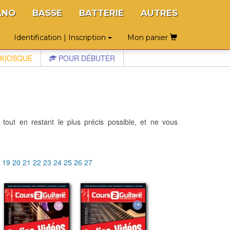
ANO
BASSE
BATTERIE
AUTRES
Identification | Inscription
Mon panier
KIOSQUE
POUR DÉBUTER
 tout en restant le plus précis possible, et ne vous
8
19
20
21
22
23
24
25
26
27