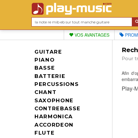
VOS AVANTAGES
PROM
Reche
GUITARE
Pour t
PIANO
BASSE
Afin d'
BATTERIE
embarras
PERCUSSIONS
Play-M
CHANT
SAXOPHONE
CONTREBASSE
HARMONICA
ACCORDEON
FLUTE