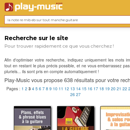
Recherche sur le site
Pour trouver rapidement ce que vous cherchez !
Afin d'optimiser votre recherche, indiquez uniquement les mots im
tout en restant le plus précis possible, et ne vous embarrassez pas
pluriels... ils sont pris en compte automatiquement !
Play-Music vous propose 638 résultats pour votre rech
Pages :
1
2
3
4
5
6
7
8
9
10
11
12
13
14
15
16
17
18
19
20
21
22
26
27