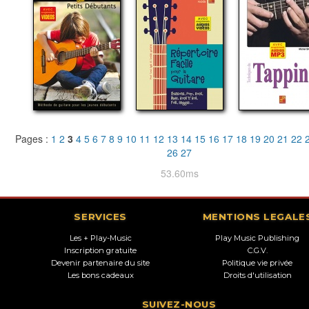
Pages :
1
2
3
4
5
6
7
8
9
10
11
12
13
14
15
16
17
18
19
20
21
22
26
27
53.60ms
SERVICES
MENTIONS LEGALE
Les + Play-Music
Play Music Publishing
Inscription gratuite
C.G.V.
Devenir partenaire du site
Politique vie privée
Les bons cadeaux
Droits d'utilisation
SUIVEZ-NOUS