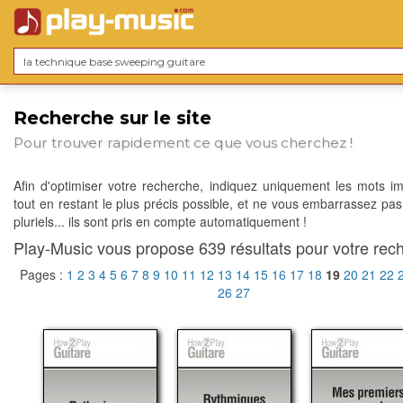
Recherche sur le site
Pour trouver rapidement ce que vous cherchez !
Afin d'optimiser votre recherche, indiquez uniquement les mots im
tout en restant le plus précis possible, et ne vous embarrassez pas
pluriels... ils sont pris en compte automatiquement !
Play-Music vous propose 639 résultats pour votre rech
Pages :
1
2
3
4
5
6
7
8
9
10
11
12
13
14
15
16
17
18
19
20
21
22
26
27