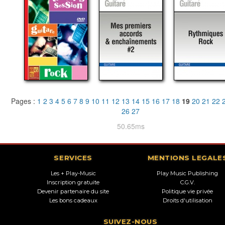
Pages :
1
2
3
4
5
6
7
8
9
10
11
12
13
14
15
16
17
18
19
20
21
22
26
27
50.65ms
SERVICES
MENTIONS LEGALE
Les + Play-Music
Play Music Publishing
Inscription gratuite
C.G.V.
Devenir partenaire du site
Politique vie privée
Les bons cadeaux
Droits d'utilisation
SUIVEZ-NOUS