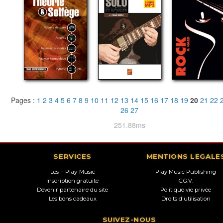
Pages :
1
2
3
4
5
6
7
8
9
10
11
12
13
14
15
16
17
18
19
20
21
22
26
27
251.88ms
SERVICES
MENTIONS LEGALE
Les + Play-Music
Play Music Publishing
Inscription gratuite
C.G.V.
Devenir partenaire du site
Politique vie privée
Les bons cadeaux
Droits d'utilisation
SUIVEZ-NOUS