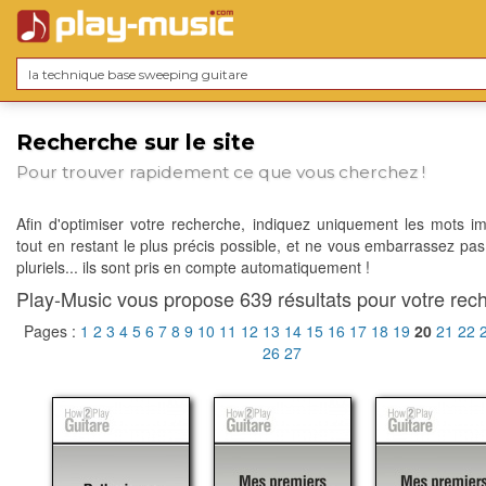
Recherche sur le site
Pour trouver rapidement ce que vous cherchez !
Afin d'optimiser votre recherche, indiquez uniquement les mots im
tout en restant le plus précis possible, et ne vous embarrassez pas
pluriels... ils sont pris en compte automatiquement !
Play-Music vous propose 639 résultats pour votre rech
Pages :
1
2
3
4
5
6
7
8
9
10
11
12
13
14
15
16
17
18
19
20
21
22
26
27