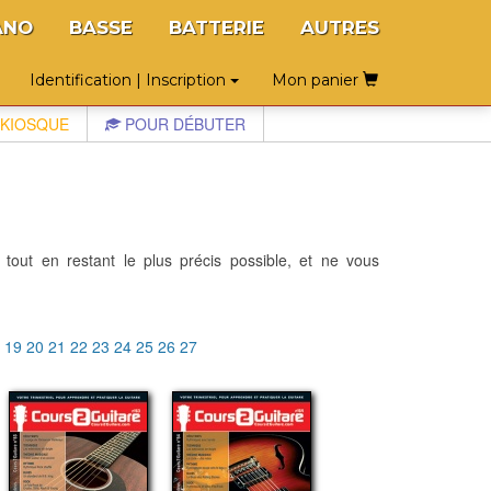
ANO
BASSE
BATTERIE
AUTRES
Identification | Inscription
Mon panier
KIOSQUE
POUR DÉBUTER
 tout en restant le plus précis possible, et ne vous
8
19
20
21
22
23
24
25
26
27