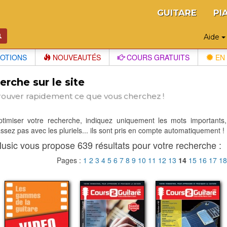
GUITARE
PI
Aide
OTIONS
NOUVEAUTÉS
COURS GRATUITS
EN 
rche sur le site
rouver rapidement ce que vous cherchez !
optimiser votre recherche, indiquez uniquement les mots importants,
sez pas avec les pluriels... ils sont pris en compte automatiquement !
usic vous propose 639 résultats pour votre recherche :
Pages :
1
2
3
4
5
6
7
8
9
10
11
12
13
14
15
16
17
1