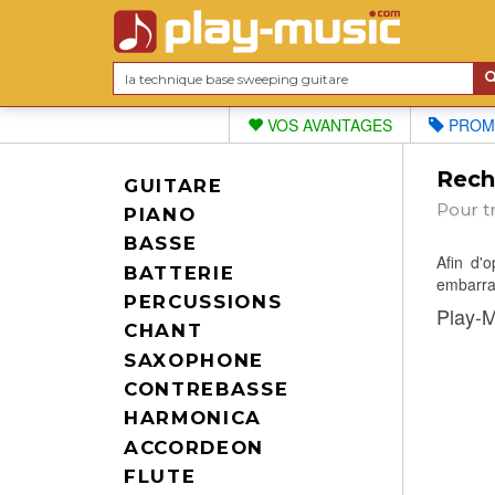
VOS AVANTAGES
PROM
Reche
GUITARE
Pour t
PIANO
BASSE
Afin d'
BATTERIE
embarras
PERCUSSIONS
Play-M
CHANT
SAXOPHONE
CONTREBASSE
HARMONICA
ACCORDEON
FLUTE