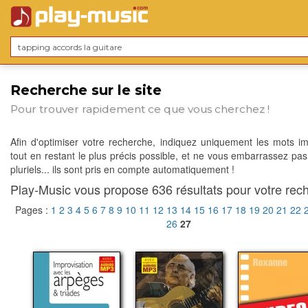
Recherche sur le site
Pour trouver rapidement ce que vous cherchez !
Afin d'optimiser votre recherche, indiquez uniquement les mots im
tout en restant le plus précis possible, et ne vous embarrassez pas
pluriels... ils sont pris en compte automatiquement !
Play-Music vous propose 636 résultats pour votre rech
Pages :
1
2
3
4
5
6
7
8
9
10
11
12
13
14
15
16
17
18
19
20
21
22
26
27