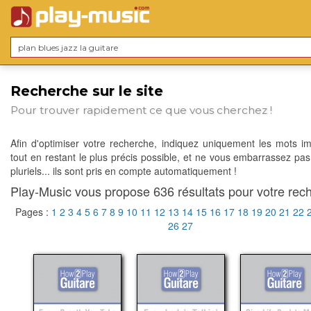
Recherche sur le site
Pour trouver rapidement ce que vous cherchez !
Afin d'optimiser votre recherche, indiquez uniquement les mots im
tout en restant le plus précis possible, et ne vous embarrassez pas
pluriels... ils sont pris en compte automatiquement !
Play-Music vous propose 636 résultats pour votre rech
Pages :
1
2
3
4
5
6
7
8
9
10
11
12
13
14
15
16
17
18
19
20
21
22
26
27