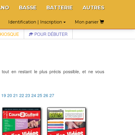
ANO
BASSE
BATTERIE
AUTRES
Identification | Inscription
Mon panier
KIOSQUE
POUR DÉBUTER
 tout en restant le plus précis possible, et ne vous
8
19
20
21
22
23
24
25
26
27