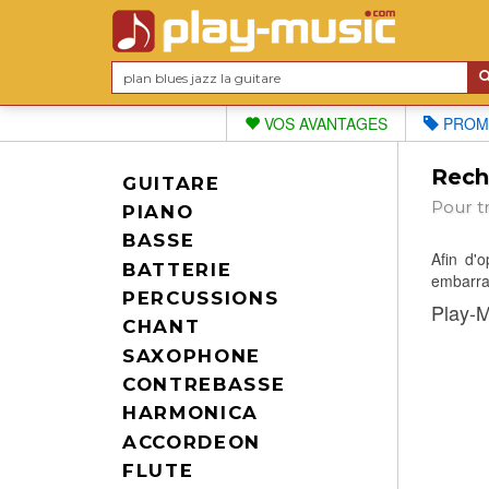
VOS AVANTAGES
PROM
Reche
GUITARE
Pour t
PIANO
BASSE
Afin d'
BATTERIE
embarras
PERCUSSIONS
Play-M
CHANT
SAXOPHONE
CONTREBASSE
HARMONICA
ACCORDEON
FLUTE