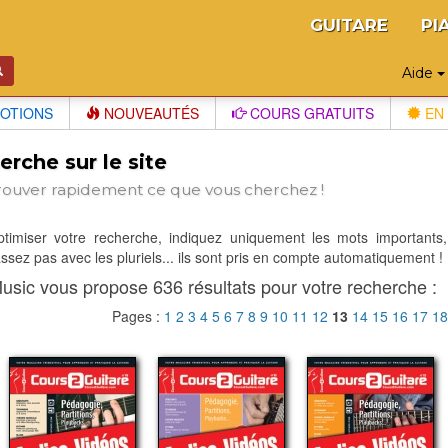
GUITARE
PI
Aide
OTIONS
NOUVEAUTÉS
COURS GRATUITS
EN 
rche sur le site
rouver rapidement ce que vous cherchez !
optimiser votre recherche, indiquez uniquement les mots importants,
sez pas avec les pluriels... ils sont pris en compte automatiquement !
usic vous propose 636 résultats pour votre recherche :
Pages :
1
2
3
4
5
6
7
8
9
10
11
12
13
14
15
16
17
1