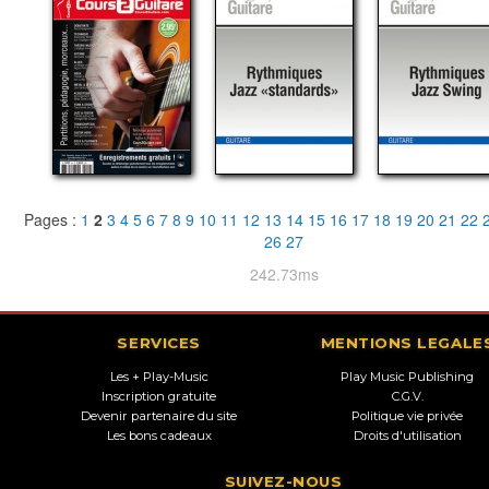
Pages :
1
2
3
4
5
6
7
8
9
10
11
12
13
14
15
16
17
18
19
20
21
22
26
27
242.73ms
SERVICES
MENTIONS LEGALE
Les + Play-Music
Play Music Publishing
Inscription gratuite
C.G.V.
Devenir partenaire du site
Politique vie privée
Les bons cadeaux
Droits d'utilisation
SUIVEZ-NOUS