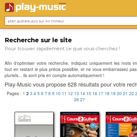
Recherche sur le site
Pour trouver rapidement ce que vous cherchez !
Afin d'optimiser votre recherche, indiquez uniquement les mots im
tout en restant le plus précis possible, et ne vous embarrassez pas
pluriels... ils sont pris en compte automatiquement !
Play-Music vous propose 628 résultats pour votre rech
Pages :
1
2
3
4
5
6
7
8
9
10
11
12
13
14
15
16
17
18
19
20
21
22
26
27