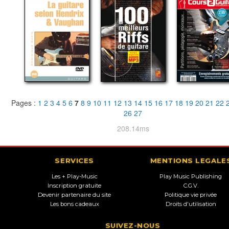
Pages :
1
2
3
4
5
6
7
8
9
10
11
12
13
14
15
16
17
18
19
20
21
22
26
27
208.14ms
SERVICES
MENTIONS LEGALE
Les + Play-Music
Play Music Publishing
Inscription gratuite
C.G.V.
Devenir partenaire du site
Politique vie privée
Les bons cadeaux
Droits d'utilisation
SUIVEZ-NOUS