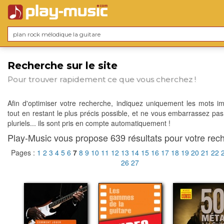
Recherche sur le site
Pour trouver rapidement ce que vous cherchez !
Afin d'optimiser votre recherche, indiquez uniquement les mots im
tout en restant le plus précis possible, et ne vous embarrassez pas
pluriels... ils sont pris en compte automatiquement !
Play-Music vous propose 639 résultats pour votre rech
Pages :
1
2
3
4
5
6
7
8
9
10
11
12
13
14
15
16
17
18
19
20
21
22
26
27