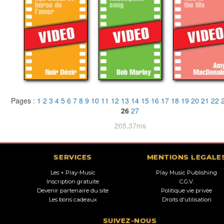
Pages :
1
2
3
4
5
6
7
8
9
10
11
12
13
14
15
16
17
18
19
20
21
22
26
27
205.37ms
SERVICES
MENTIONS LEGALE
Les + Play-Music
Play Music Publishing
Inscription gratuite
C.G.V.
Devenir partenaire du site
Politique vie privée
Les bons cadeaux
Droits d'utilisation
SUIVEZ-NOUS