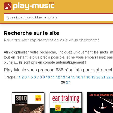
Recherche sur le site
Pour trouver rapidement ce que vous cherchez !
Afin d'optimiser votre recherche, indiquez uniquement les mots im
tout en restant le plus précis possible, et ne vous embarrassez pas
pluriels... ils sont pris en compte automatiquement !
Play-Music vous propose 636 résultats pour votre rech
Pages :
1
2
3
4
5
6
7
8
9
10
11
12
13
14
15
16
17
18
19
20
21
22
26
27