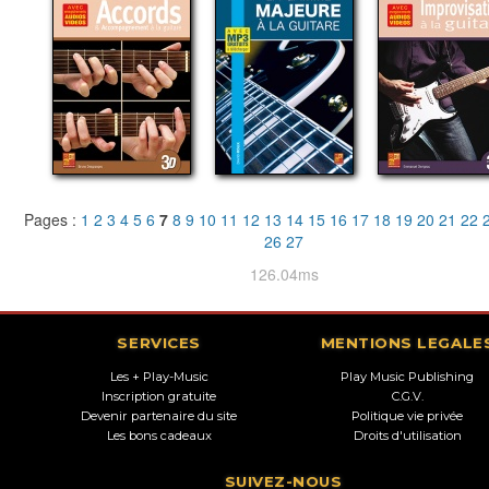
Pages :
1
2
3
4
5
6
7
8
9
10
11
12
13
14
15
16
17
18
19
20
21
22
26
27
126.04ms
SERVICES
MENTIONS LEGALE
Les + Play-Music
Play Music Publishing
Inscription gratuite
C.G.V.
Devenir partenaire du site
Politique vie privée
Les bons cadeaux
Droits d'utilisation
SUIVEZ-NOUS