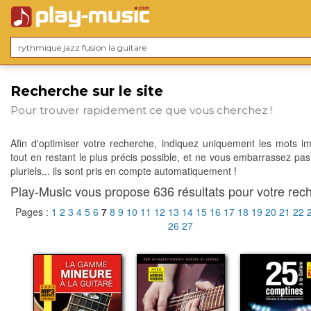
Recherche sur le site
Pour trouver rapidement ce que vous cherchez !
Afin d'optimiser votre recherche, indiquez uniquement les mots im
tout en restant le plus précis possible, et ne vous embarrassez pas
pluriels... ils sont pris en compte automatiquement !
Play-Music vous propose 636 résultats pour votre rech
Pages :
1
2
3
4
5
6
7
8
9
10
11
12
13
14
15
16
17
18
19
20
21
22
26
27