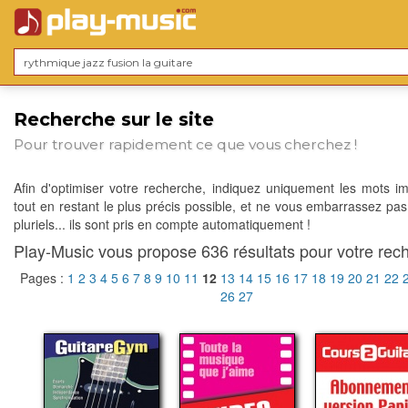
Recherche sur le site
Pour trouver rapidement ce que vous cherchez !
Afin d'optimiser votre recherche, indiquez uniquement les mots im
tout en restant le plus précis possible, et ne vous embarrassez pas
pluriels... ils sont pris en compte automatiquement !
Play-Music vous propose 636 résultats pour votre rech
Pages :
1
2
3
4
5
6
7
8
9
10
11
12
13
14
15
16
17
18
19
20
21
22
26
27