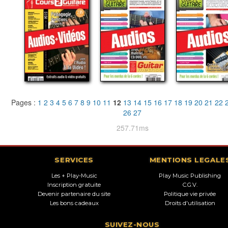
Pages :
1
2
3
4
5
6
7
8
9
10
11
12
13
14
15
16
17
18
19
20
21
22
26
27
257.71ms
SERVICES
MENTIONS LEGALE
Les + Play-Music
Play Music Publishing
Inscription gratuite
C.G.V.
Devenir partenaire du site
Politique vie privée
Les bons cadeaux
Droits d'utilisation
SUIVEZ-NOUS