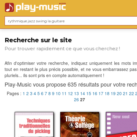
Recherche sur le site
Pour trouver rapidement ce que vous cherchez !
Afin d'optimiser votre recherche, indiquez uniquement les mots im
tout en restant le plus précis possible, et ne vous embarrassez pas
pluriels... ils sont pris en compte automatiquement !
Play-Music vous propose 635 résultats pour votre rech
Pages :
1
2
3
4
5
6
7
8
9
10
11
12
13
14
15
16
17
18
19
20
21
22
26
27