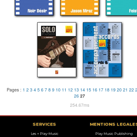
Pages :
1
2
3
4
5
6
7
8
9
10
11
12
13
14
15
16
17
18
19
20
21
22
26
27
254.67ms
SERVICES
MENTIONS LEGALE
Les + Play-Music
Play Music Publishing