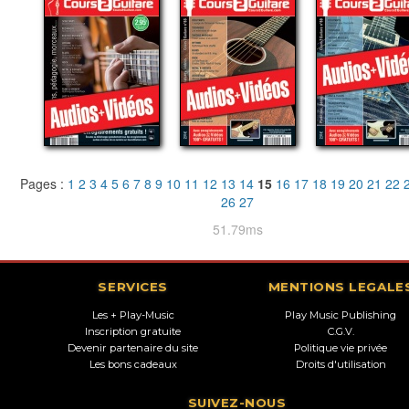
Pages :
1
2
3
4
5
6
7
8
9
10
11
12
13
14
15
16
17
18
19
20
21
22
26
27
51.79ms
SERVICES
MENTIONS LEGALE
Les + Play-Music
Play Music Publishing
Inscription gratuite
C.G.V.
Devenir partenaire du site
Politique vie privée
Les bons cadeaux
Droits d'utilisation
SUIVEZ-NOUS