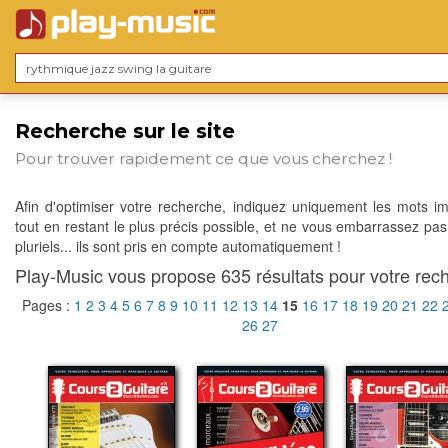
Recherche sur le site
Pour trouver rapidement ce que vous cherchez !
Afin d'optimiser votre recherche, indiquez uniquement les mots im
tout en restant le plus précis possible, et ne vous embarrassez pas
pluriels... ils sont pris en compte automatiquement !
Play-Music vous propose 635 résultats pour votre rech
Pages :
1
2
3
4
5
6
7
8
9
10
11
12
13
14
15
16
17
18
19
20
21
22
26
27