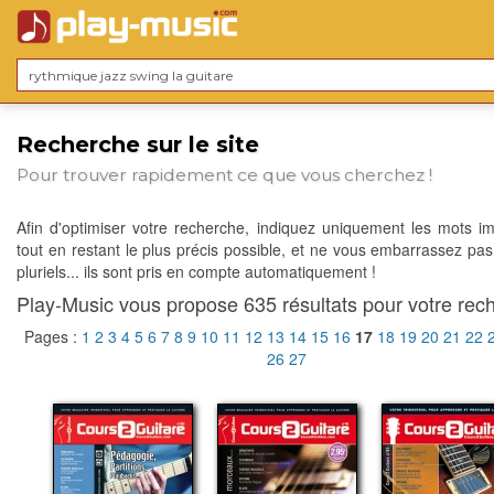
Recherche sur le site
Pour trouver rapidement ce que vous cherchez !
Afin d'optimiser votre recherche, indiquez uniquement les mots im
tout en restant le plus précis possible, et ne vous embarrassez pas
pluriels... ils sont pris en compte automatiquement !
Play-Music vous propose 635 résultats pour votre rech
Pages :
1
2
3
4
5
6
7
8
9
10
11
12
13
14
15
16
17
18
19
20
21
22
26
27