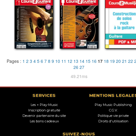
Pages :
1
2
3
4
5
6
7
8
9
10
11
12
13
14
15
16
17
18
19
20
21
22
26
27
49.21ms
SERVICES
MENTIONS LEGALE
Les + Play-Music
Play Music Publishing
Inscription gratuite
C.G.V.
Devenir partenaire du site
Politique vie privée
Les bons cadeaux
Droits d'utilisation
SUIVEZ-NOUS