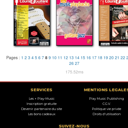
Pages :
1
2
3
4
5
6
7
8
9
10
11
12
13
14
15
16
17
18
19
20
21
22
26
27
175.52ms
SERVICES
MENTIONS LEGALE
Les + Play-Music
Play Music Publishing
Inscription gratuite
C.G.V.
Devenir partenaire du site
Politique vie privée
Les bons cadeaux
Droits d'utilisation
SUIVEZ-NOUS