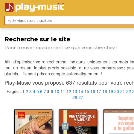
Recherche sur le site
Pour trouver rapidement ce que vous cherchez !
Afin d'optimiser votre recherche, indiquez uniquement les mots im
tout en restant le plus précis possible, et ne vous embarrassez pas
pluriels... ils sont pris en compte automatiquement !
Play-Music vous propose 637 résultats pour votre rech
Pages :
1
2
3
4
5
6
7
8
9
10
11
12
13
14
15
16
17
18
19
20
21
22
26
27