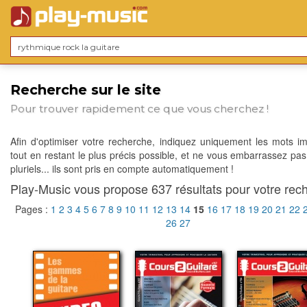
Recherche sur le site
Pour trouver rapidement ce que vous cherchez !
Afin d'optimiser votre recherche, indiquez uniquement les mots im
tout en restant le plus précis possible, et ne vous embarrassez pas
pluriels... ils sont pris en compte automatiquement !
Play-Music vous propose 637 résultats pour votre rech
Pages :
1
2
3
4
5
6
7
8
9
10
11
12
13
14
15
16
17
18
19
20
21
22
26
27