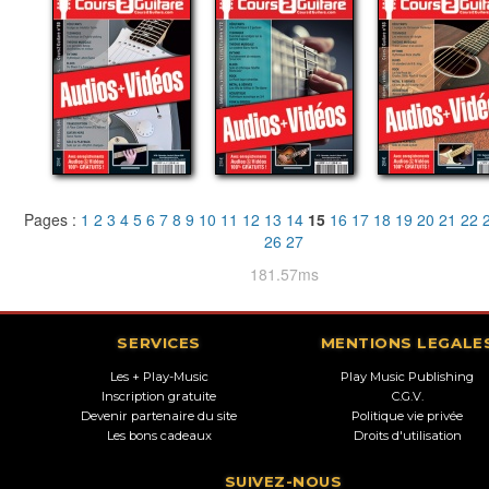
Pages :
1
2
3
4
5
6
7
8
9
10
11
12
13
14
15
16
17
18
19
20
21
22
26
27
181.57ms
SERVICES
MENTIONS LEGALE
Les + Play-Music
Play Music Publishing
Inscription gratuite
C.G.V.
Devenir partenaire du site
Politique vie privée
Les bons cadeaux
Droits d'utilisation
SUIVEZ-NOUS