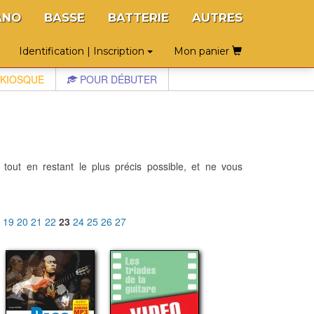
ANO
BASSE
BATTERIE
AUTRES
Identification | Inscription
Mon panier
KIOSQUE
POUR DÉBUTER
 tout en restant le plus précis possible, et ne vous
8
19
20
21
22
23
24
25
26
27