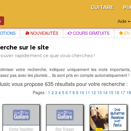
GUITARE
PI
Aide
OTIONS
NOUVEAUTÉS
COURS GRATUITS
EN 
rche sur le site
rouver rapidement ce que vous cherchez !
optimiser votre recherche, indiquez uniquement les mots importants,
sez pas avec les pluriels... ils sont pris en compte automatiquement !
usic vous propose 635 résultats pour votre recherche :
Pages :
1
2
3
4
5
6
7
8
9
10
11
12
13
14
15
16
17
1