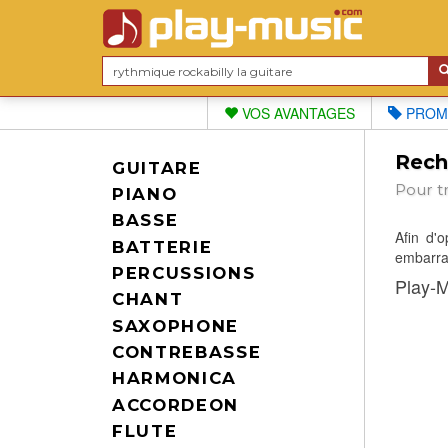
VOS AVANTAGES
PROM
Reche
GUITARE
Pour t
PIANO
BASSE
Afin d'
BATTERIE
embarras
PERCUSSIONS
Play-M
CHANT
SAXOPHONE
CONTREBASSE
HARMONICA
ACCORDEON
FLUTE