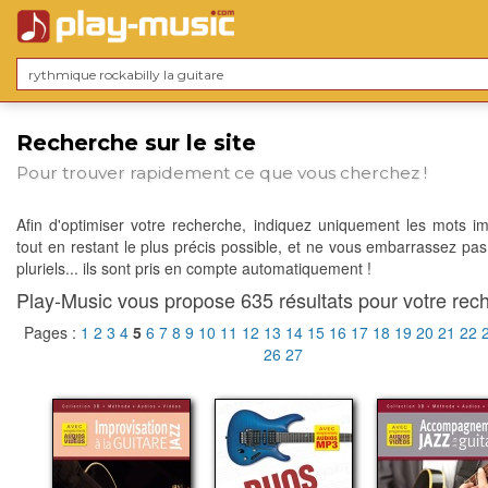
Recherche sur le site
Pour trouver rapidement ce que vous cherchez !
Afin d'optimiser votre recherche, indiquez uniquement les mots im
tout en restant le plus précis possible, et ne vous embarrassez pas
pluriels... ils sont pris en compte automatiquement !
Play-Music vous propose 635 résultats pour votre rech
Pages :
1
2
3
4
5
6
7
8
9
10
11
12
13
14
15
16
17
18
19
20
21
22
26
27