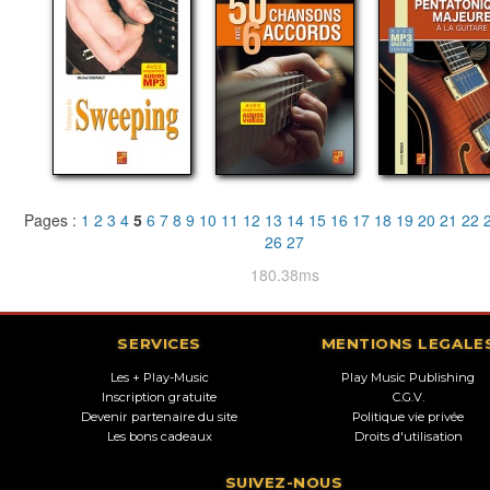
Pages :
1
2
3
4
5
6
7
8
9
10
11
12
13
14
15
16
17
18
19
20
21
22
26
27
180.38ms
SERVICES
MENTIONS LEGALE
Les + Play-Music
Play Music Publishing
Inscription gratuite
C.G.V.
Devenir partenaire du site
Politique vie privée
Les bons cadeaux
Droits d'utilisation
SUIVEZ-NOUS