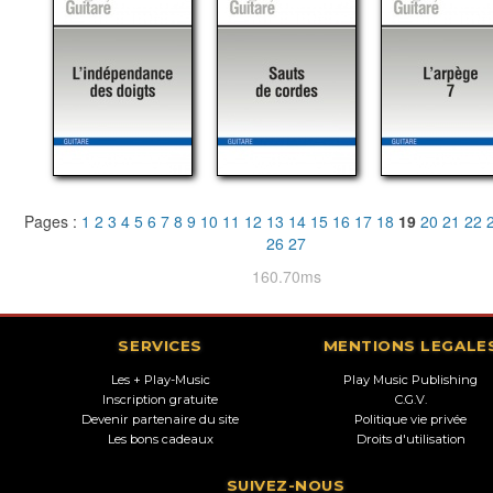
Pages :
1
2
3
4
5
6
7
8
9
10
11
12
13
14
15
16
17
18
19
20
21
22
26
27
160.70ms
SERVICES
MENTIONS LEGALE
Les + Play-Music
Play Music Publishing
Inscription gratuite
C.G.V.
Devenir partenaire du site
Politique vie privée
Les bons cadeaux
Droits d'utilisation
SUIVEZ-NOUS