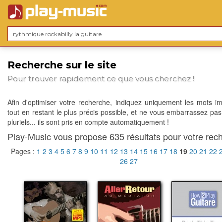
Recherche sur le site
Pour trouver rapidement ce que vous cherchez !
Afin d'optimiser votre recherche, indiquez uniquement les mots im
tout en restant le plus précis possible, et ne vous embarrassez pas
pluriels... ils sont pris en compte automatiquement !
Play-Music vous propose 635 résultats pour votre rech
Pages :
1
2
3
4
5
6
7
8
9
10
11
12
13
14
15
16
17
18
19
20
21
22
26
27