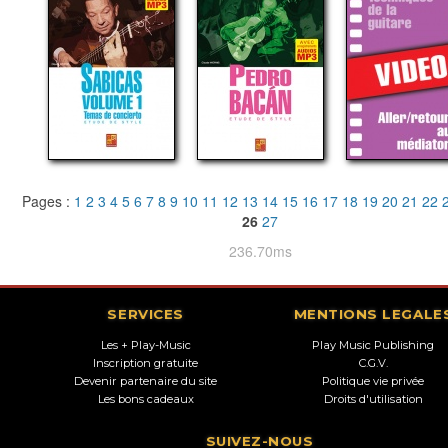
Pages :
1
2
3
4
5
6
7
8
9
10
11
12
13
14
15
16
17
18
19
20
21
22
26
27
236.70ms
SERVICES
MENTIONS LEGALE
Les + Play-Music
Play Music Publishing
Inscription gratuite
C.G.V.
Devenir partenaire du site
Politique vie privée
Les bons cadeaux
Droits d'utilisation
SUIVEZ-NOUS