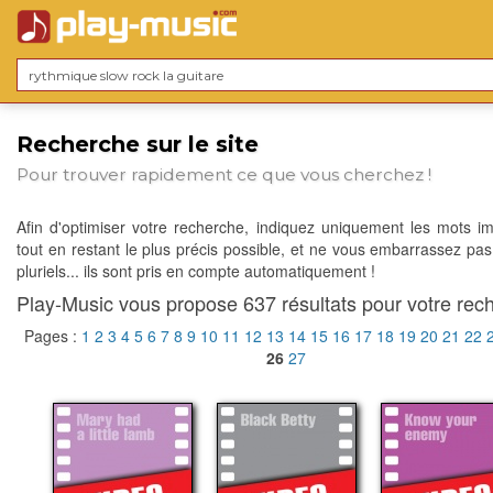
Recherche sur le site
Pour trouver rapidement ce que vous cherchez !
Afin d'optimiser votre recherche, indiquez uniquement les mots im
tout en restant le plus précis possible, et ne vous embarrassez pas
pluriels... ils sont pris en compte automatiquement !
Play-Music vous propose 637 résultats pour votre rech
Pages :
1
2
3
4
5
6
7
8
9
10
11
12
13
14
15
16
17
18
19
20
21
22
26
27