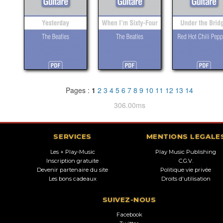
Pages :
1
2
3
4
5
6
7
8
9
10
11
12
13
14
306.00ms
SERVICES
MENTIONS LEGALE
Les + Play-Music
Play Music Publishing
Inscription gratuite
C.G.V.
Devenir partenaire du site
Politique vie privée
Les bons cadeaux
Droits d'utilisation
SUIVEZ-NOUS
Facebook