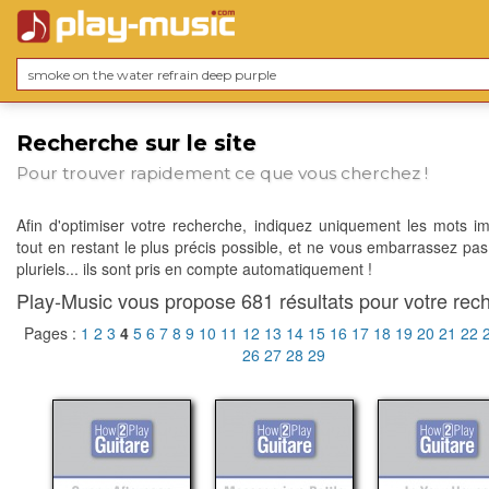
Recherche sur le site
Pour trouver rapidement ce que vous cherchez !
Afin d'optimiser votre recherche, indiquez uniquement les mots im
tout en restant le plus précis possible, et ne vous embarrassez pas
pluriels... ils sont pris en compte automatiquement !
Play-Music vous propose 681 résultats pour votre rech
Pages :
1
2
3
4
5
6
7
8
9
10
11
12
13
14
15
16
17
18
19
20
21
22
26
27
28
29