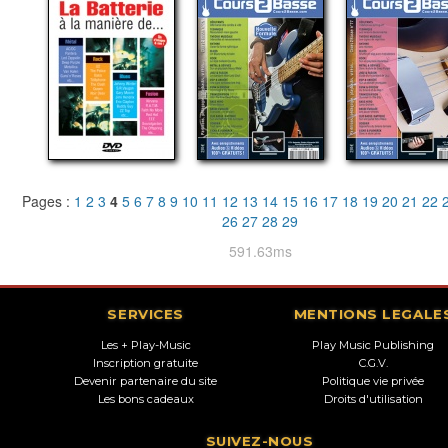
Pages :
1
2
3
4
5
6
7
8
9
10
11
12
13
14
15
16
17
18
19
20
21
22
26
27
28
29
591.63ms
SERVICES
MENTIONS LEGALE
Les + Play-Music
Play Music Publishing
Inscription gratuite
C.G.V.
Devenir partenaire du site
Politique vie privée
Les bons cadeaux
Droits d'utilisation
SUIVEZ-NOUS