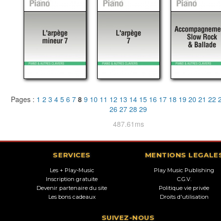
Pages :
1
2
3
4
5
6
7
8
9
10
11
12
13
14
15
16
17
18
19
20
21
22
26
27
28
29
487.61ms
SERVICES
MENTIONS LEGALE
Les + Play-Music
Play Music Publishing
Inscription gratuite
C.G.V.
Devenir partenaire du site
Politique vie privée
Les bons cadeaux
Droits d'utilisation
SUIVEZ-NOUS