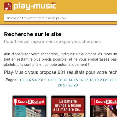
Recherche sur le site
Pour trouver rapidement ce que vous cherchez !
Afin d'optimiser votre recherche, indiquez uniquement les mots im
tout en restant le plus précis possible, et ne vous embarrassez pas
pluriels... ils sont pris en compte automatiquement !
Play-Music vous propose 681 résultats pour votre rech
Pages :
1
2
3
4
5
6
7
8
9
10
11
12
13
14
15
16
17
18
19
20
21
22
26
27
28
29