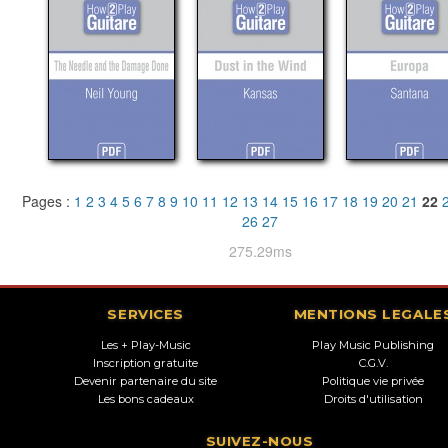
Pages :
1
2
3
4
5
6
7
8
9
10
11
12
13
14
15
16
17
18
19
20
21
22
26
27
275.29ms
SERVICES
MENTIONS LEGALE
Les + Play-Music
Play Music Publishing
Inscription gratuite
C.G.V.
Devenir partenaire du site
Politique vie privée
Les bons cadeaux
Droits d'utilisation
SUIVEZ-NOUS