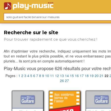
Recherche sur le site
Pour trouver rapidement ce que vous cherchez !
Afin d'optimiser votre recherche, indiquez uniquement les mots im
tout en restant le plus précis possible, et ne vous embarrassez pas
pluriels... ils sont pris en compte automatiquement !
Play-Music vous propose 626 résultats pour votre rech
Pages :
1
2
3
4
5
6
7
8
9
10
11
12
13
14
15
16
17
18
19
20
21
22
26
27