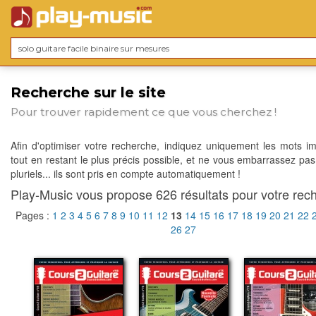
Recherche sur le site
Pour trouver rapidement ce que vous cherchez !
Afin d'optimiser votre recherche, indiquez uniquement les mots im
tout en restant le plus précis possible, et ne vous embarrassez pas
pluriels... ils sont pris en compte automatiquement !
Play-Music vous propose 626 résultats pour votre rech
Pages :
1
2
3
4
5
6
7
8
9
10
11
12
13
14
15
16
17
18
19
20
21
22
26
27