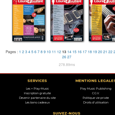
Pages :
1
2
3
4
5
6
7
8
9
10
11
12
13
14
15
16
17
18
19
20
21
22
26
27
278.89ms
SERVICES
MENTIONS LEGALE
Les + Play-Music
Play Music Publishing
Inscription gratuite
C.G.V.
Devenir partenaire du site
Politique vie privée
Les bons cadeaux
Droits d'utilisation
SUIVEZ-NOUS