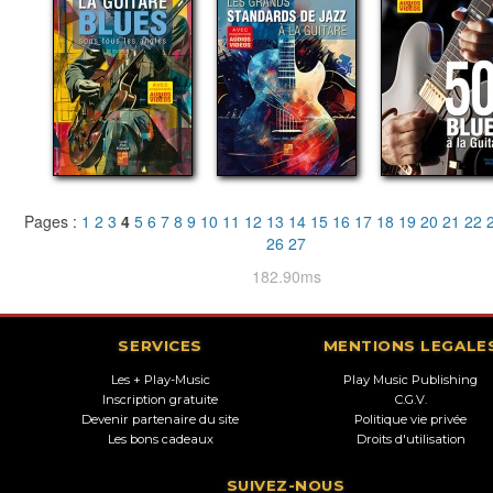
Pages :
1
2
3
4
5
6
7
8
9
10
11
12
13
14
15
16
17
18
19
20
21
22
26
27
182.90ms
SERVICES
MENTIONS LEGALE
Les + Play-Music
Play Music Publishing
Inscription gratuite
C.G.V.
Devenir partenaire du site
Politique vie privée
Les bons cadeaux
Droits d'utilisation
SUIVEZ-NOUS