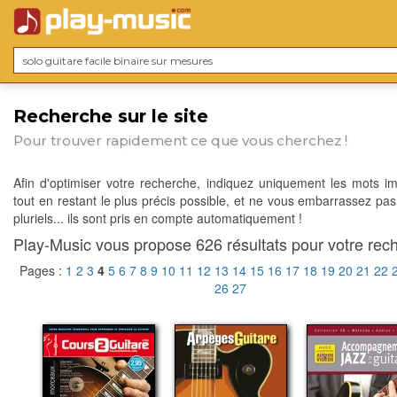
Recherche sur le site
Pour trouver rapidement ce que vous cherchez !
Afin d'optimiser votre recherche, indiquez uniquement les mots im
tout en restant le plus précis possible, et ne vous embarrassez pas
pluriels... ils sont pris en compte automatiquement !
Play-Music vous propose 626 résultats pour votre rech
Pages :
1
2
3
4
5
6
7
8
9
10
11
12
13
14
15
16
17
18
19
20
21
22
26
27