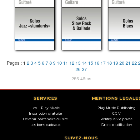
Pages :
1
2
3
4
5
6
7
8
9
10
11
12
13
14
15
16
17
18
19
20
21
22
26
27
256.46ms
SERVICES
MENTIONS LEGALE
Les + Play-Music
Play Music Publishing
Inscription gratuite
C.G.V.
Devenir partenaire du site
Politique vie privée
Les bons cadeaux
Droits d'utilisation
SUIVEZ-NOUS