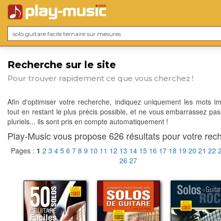
Recherche sur le site
Pour trouver rapidement ce que vous cherchez !
Afin d'optimiser votre recherche, indiquez uniquement les mots im
tout en restant le plus précis possible, et ne vous embarrassez pas
pluriels... ils sont pris en compte automatiquement !
Play-Music vous propose 626 résultats pour votre rech
Pages :
1
2
3
4
5
6
7
8
9
10
11
12
13
14
15
16
17
18
19
20
21
22
26
27