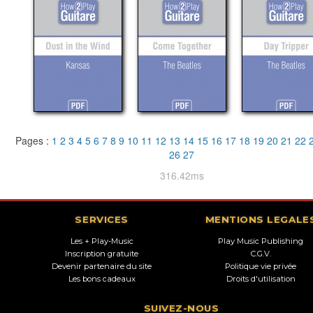
Pages :
1
2
3
4
5
6
7
8
9
10
11
12
13
14
15
16
17
18
19
20
21
22
26
27
316.42ms
SERVICES
MENTIONS LEGALE
Les + Play-Music
Play Music Publishing
Inscription gratuite
C.G.V.
Devenir partenaire du site
Politique vie privée
Les bons cadeaux
Droits d'utilisation
SUIVEZ-NOUS