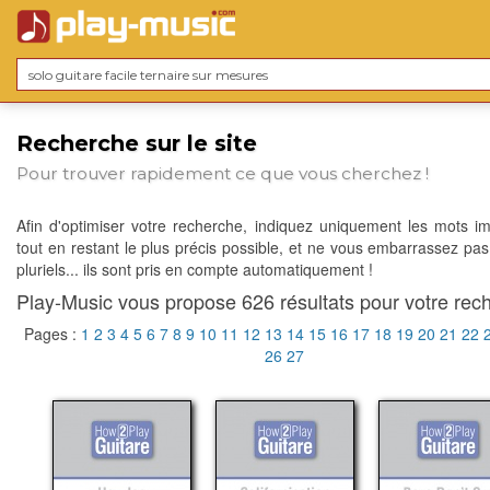
Recherche sur le site
Pour trouver rapidement ce que vous cherchez !
Afin d'optimiser votre recherche, indiquez uniquement les mots im
tout en restant le plus précis possible, et ne vous embarrassez pas
pluriels... ils sont pris en compte automatiquement !
Play-Music vous propose 626 résultats pour votre rech
Pages :
1
2
3
4
5
6
7
8
9
10
11
12
13
14
15
16
17
18
19
20
21
22
26
27