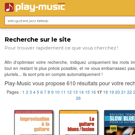
Recherche sur le site
Pour trouver rapidement ce que vous cherchez !
Afin d'optimiser votre recherche, indiquez uniquement les mots im
tout en restant le plus précis possible, et ne vous embarrassez pas
pluriels... ils sont pris en compte automatiquement !
Play-Music vous propose 610 résultats pour votre rech
Pages :
1
2
3
4
5
6
7
8
9
10
11
12
13
14
15
16
17
18
19
20
21
22
26