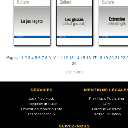
Pages :
1
2
3
4
5
6
7
8
9
10
11
12
13
14
15
16
17
18
19
20
21
22
26
242.50ms
SERVICES
MENTIONS LEGALE
Les + Play-Music
Play Music Publishing
Inscription gratuite
C.G.V.
Devenir partenaire du site
Politique vie privée
Les bons cadeaux
Droits d'utilisation
SUIVEZ-NOUS