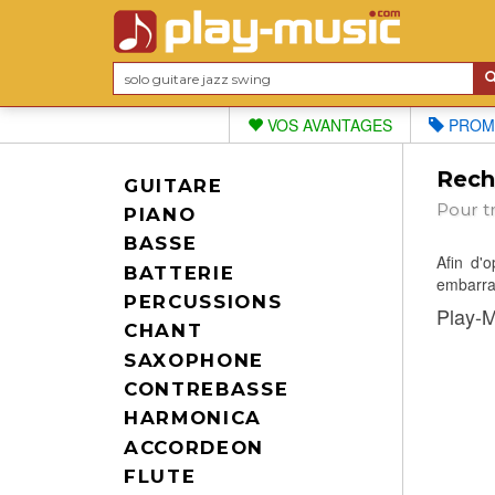
VOS AVANTAGES
PROM
Reche
GUITARE
Pour t
PIANO
BASSE
Afin d'
BATTERIE
embarras
PERCUSSIONS
Play-M
CHANT
SAXOPHONE
CONTREBASSE
HARMONICA
ACCORDEON
FLUTE