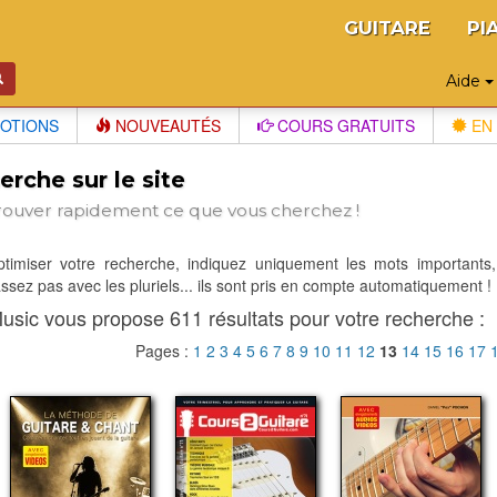
GUITARE
PI
Aide
OTIONS
NOUVEAUTÉS
COURS GRATUITS
EN 
rche sur le site
rouver rapidement ce que vous cherchez !
optimiser votre recherche, indiquez uniquement les mots importants,
sez pas avec les pluriels... ils sont pris en compte automatiquement !
usic vous propose 611 résultats pour votre recherche :
Pages :
1
2
3
4
5
6
7
8
9
10
11
12
13
14
15
16
17