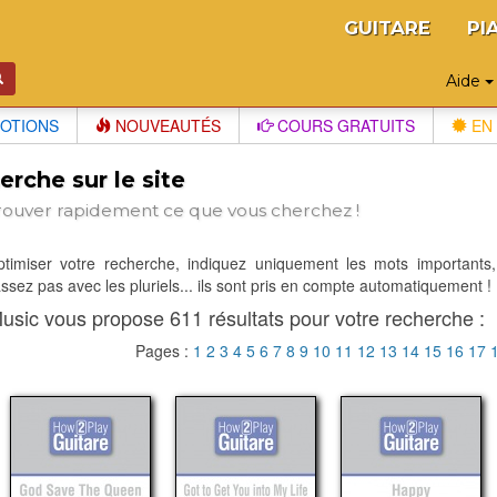
GUITARE
PI
Aide
OTIONS
NOUVEAUTÉS
COURS GRATUITS
EN 
rche sur le site
rouver rapidement ce que vous cherchez !
optimiser votre recherche, indiquez uniquement les mots importants,
sez pas avec les pluriels... ils sont pris en compte automatiquement !
usic vous propose 611 résultats pour votre recherche :
Pages :
1
2
3
4
5
6
7
8
9
10
11
12
13
14
15
16
17