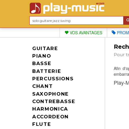
VOS AVANTAGES
PROM
Reche
GUITARE
Pour t
PIANO
BASSE
Afin d'
BATTERIE
embarras
PERCUSSIONS
Play-M
CHANT
SAXOPHONE
CONTREBASSE
HARMONICA
ACCORDEON
FLUTE