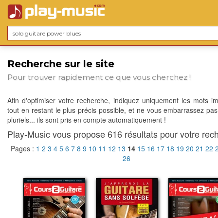
Recherche sur le site
Pour trouver rapidement ce que vous cherchez !
Afin d'optimiser votre recherche, indiquez uniquement les mots im
tout en restant le plus précis possible, et ne vous embarrassez pas
pluriels... ils sont pris en compte automatiquement !
Play-Music vous propose 616 résultats pour votre rech
Pages :
1
2
3
4
5
6
7
8
9
10
11
12
13
14
15
16
17
18
19
20
21
22
26