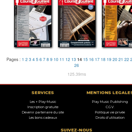
Pages :
1
2
3
4
5
6
7
8
9
10
11
12
13
14
15
16
17
18
19
20
21
22
26
125.39ms
SERVICES
MENTIONS LEGALE
Les + Play-Music
Play Music Publishing
Inscription gratuite
C.G.V.
Devenir partenaire du site
Politique vie privée
Les bons cadeaux
Droits d'utilisation
SUIVEZ-NOUS