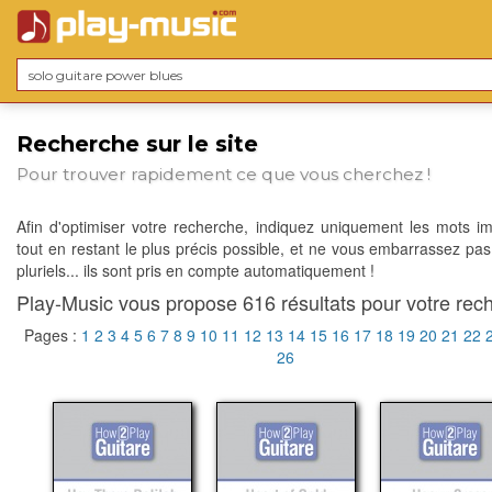
Recherche sur le site
Pour trouver rapidement ce que vous cherchez !
Afin d'optimiser votre recherche, indiquez uniquement les mots im
tout en restant le plus précis possible, et ne vous embarrassez pas
pluriels... ils sont pris en compte automatiquement !
Play-Music vous propose 616 résultats pour votre rech
Pages :
1
2
3
4
5
6
7
8
9
10
11
12
13
14
15
16
17
18
19
20
21
22
26