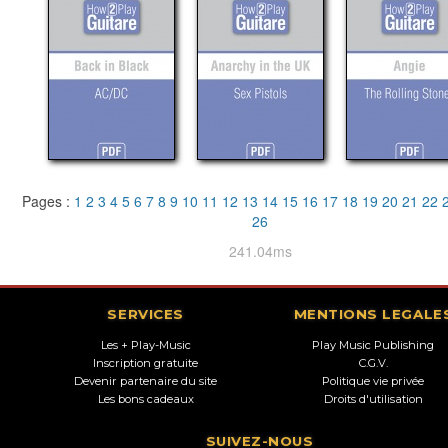
Pages :
1
2
3
4
5
6
7
8
9
10
11
12
13
14
15
16
17
18
19
20
21
22
26
241.04ms
SERVICES
MENTIONS LEGALE
Les + Play-Music
Play Music Publishing
Inscription gratuite
C.G.V.
Devenir partenaire du site
Politique vie privée
Les bons cadeaux
Droits d'utilisation
SUIVEZ-NOUS