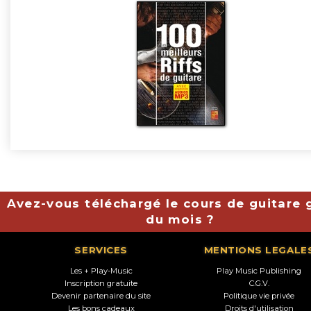
Avez-vous téléchargé le cours de guitare g
du mois ?
SERVICES
MENTIONS LEGALE
Les + Play-Music
Play Music Publishing
Inscription gratuite
C.G.V.
Devenir partenaire du site
Politique vie privée
Les bons cadeaux
Droits d'utilisation