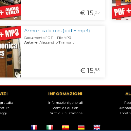
€ 15,
95
Armonica blues (pdf + mp3)
Documento PDF + File MP3
Autore:
Alessandro Tramonti
€ 15,
95
VIZI
INFORMAZIONI
AL
 gratuita
Informazioni generali
Fac
gratuiti
Sconti e riduzioni
Diventar
taggi
Diritti di utilizzazione
I nostr