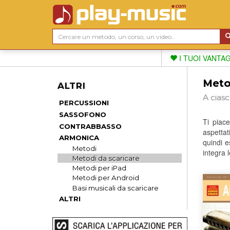
I TUOI VANTA
Meto
ALTRI
A cias
PERCUSSIONI
SASSOFONO
Ti piac
CONTRABBASSO
aspettat
ARMONICA
quindi e
Metodi
integra 
Metodi da scaricare
Metodi per iPad
Metodi per Android
Basi musicali da scaricare
ALTRI