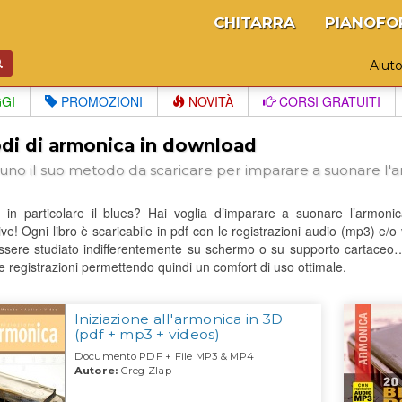
CHITARRA
PIANOFO
Aiut
GGI
PROMOZIONI
NOVITÀ
CORSI GRATUITI
di di armonica in download
cuno il suo metodo da scaricare per imparare a suonare l'
e in particolare il blues? Hai voglia d’imparare a suonare l’armoni
ive! Ogni libro è scaricabile in pdf con le registrazioni audio (mp3) e
ssere studiato indifferentemente su schermo o su supporto cartaceo…
le registrazioni permettendo quindi un comfort di uso ottimale.
Iniziazione all'armonica in 3D
(pdf + mp3 + videos)
Documento PDF + File MP3 & MP4
Autore:
Greg Zlap