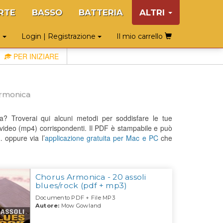
RTE
BASSO
BATTERIA
ALTRI
o
Login | Registrazione
Il mio carrello
PER INIZIARE
armonica
ca? Troverai qui alcuni metodi per soddisfare le tue
/o video (mp4) corrispondenti. Il PDF è stampabile e può
 oppure via l’
applicazione gratuita per Mac e PC
che
Chorus Armonica - 20 assoli
blues/rock (pdf + mp3)
Documento PDF + File MP3
Autore:
Mow Gowland