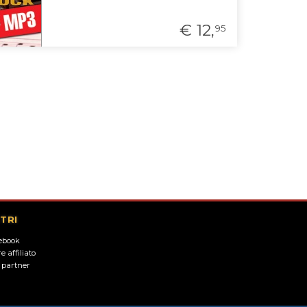
€ 12,
95
TRI
ebook
e affiliato
i partner