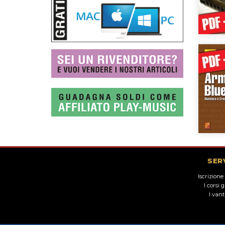
SER
Iscrizione
I corsi 
I van