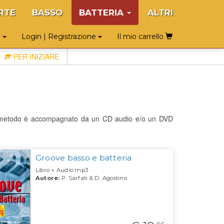
RTE
BASSO
BATTERIA
ALTRI
o
Login | Registrazione
Il mio carrello
PER INIZIARE
gni metodo è accompagnato da un CD audio e/o un DVD
Groove basso e batteria
Libro + Audio mp3
Autore:
P. Sarfati & D. Agostino