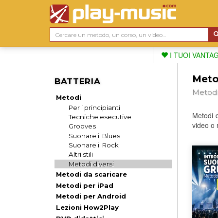
I TUOI VANTA
Metod
BATTERIA
Metodi
Metodi
Per i principianti
Metodi 
Tecniche esecutive
video o 
Grooves
Suonare il Blues
Suonare il Rock
Altri stili
Metodi diversi
Metodi da scaricare
Metodi per iPad
Metodi per Android
Lezioni How2Play