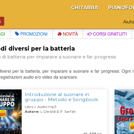
CHITARRA
PIANOFO
Aiut
GGI
PROMOZIONI
NOVITÀ
CORSI GRATUITI
i diversi per la batteria
 di batteria per imparare a suonare e far progressi
diversi per la batteria, per imparare a suonare e far progressi. O
registrazioni audio e/o video da scaricare.
Introduzione al suonare in
gruppo - Metodo e Songbook
Libro + Audio mp3
Autore:
L. Geraldi & P. Sarfati