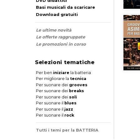
DVD didattici
Basi musicali da scaricare
Download gratuiti
Le ultime novità
Le offerte raggruppate
Le promozioni in corso
Selezioni tematiche
Per ben
iniziare
la batteria
Per migliorare la
tecnica
Per suonare dei
grooves
Per suonare dei
breaks
Per suonare dei
soli
Per suonare il
blues
Per suonare il
jazz
Per suonare il
rock
Tutti i temi per la BATTERIA