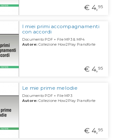
€ 4,
95
I miei primi accompagnamenti
con accordi
Documento PDF + File MP3 & MP4
Autore:
Collezione How2Play Pianoforte
€ 4,
95
Le mie prime melodie
Documento PDF + File MP3
Autore:
Collezione How2Play Pianoforte
€ 4,
95