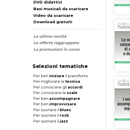
DVD didattici
Basi musicali da scaricare
Video da scaricare
Download gratuiti
Le ultime novità
Le offerte raggruppate
Le promozioni in corso
Selezioni tematiche
Per ben
iniziare
il pianoforte
Per migliorare la
tecnica
Per conoscere gli
accordi
Per conoscere le
scale
Per ben
accompagnare
Per ben
improvvisare
Per suonare il
blues
Per suonare il
rock
Per suonare il
jazz