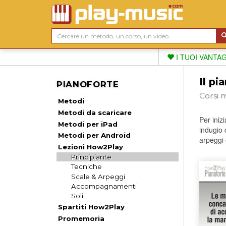
I TUOI VANTA
Il pi
PIANOFORTE
Corsi m
Metodi
Metodi da scaricare
Per iniz
Metodi per iPad
indugio 
Metodi per Android
arpeggi 
Lezioni How2Play
Principiante
Tecniche
Scale & Arpeggi
Accompagnamenti
Soli
Spartiti How2Play
Promemoria