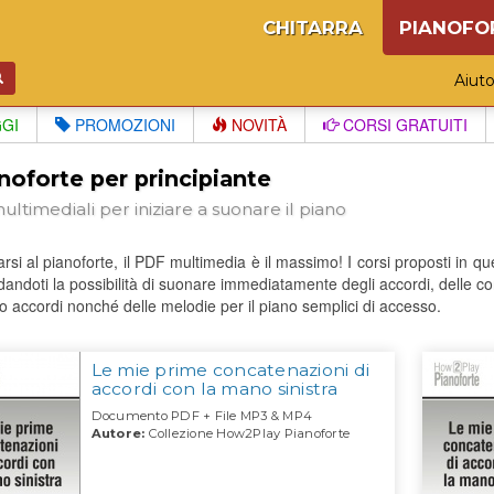
CHITARRA
PIANOFO
Aiut
GGI
PROMOZIONI
NOVITÀ
CORSI GRATUITI
anoforte per principiante
ultimediali per iniziare a suonare il piano
iarsi al pianoforte, il PDF multimedia è il massimo! I corsi proposti in que
dandoti la possibilità di suonare immediatamente degli accordi, delle c
o accordi nonché delle melodie per il piano semplici di accesso.
Le mie prime concatenazioni di
accordi con la mano sinistra
Documento PDF + File MP3 & MP4
Autore:
Collezione How2Play Pianoforte