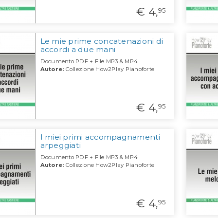
€ 4,
95
Le mie prime concatenazioni di
accordi a due mani
Documento PDF + File MP3 & MP4
Autore:
Collezione How2Play Pianoforte
€ 4,
95
I miei primi accompagnamenti
arpeggiati
Documento PDF + File MP3 & MP4
Autore:
Collezione How2Play Pianoforte
€ 4,
95