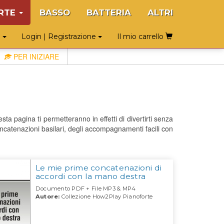
RTE
BASSO
BATTERIA
ALTRI
o
Login | Registrazione
Il mio carrello
PER INIZIARE
sta pagina ti permetteranno in effetti di divertirti senza
oncatenazioni basilari, degli accompagnamenti facili con
Le mie prime concatenazioni di
accordi con la mano destra
Documento PDF + File MP3 & MP4
Autore:
Collezione How2Play Pianoforte