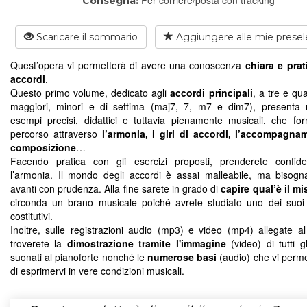
Consegna:
Scaricare il sommario
Aggiungere alle mie presel
Quest’opera vi permetterà di avere una conoscenza
chiara e prat
accordi
.
Questo primo volume, dedicato agli
accordi principali
, a tre e qua
maggiori, minori e di settima (maj7, 7, m7 e dim7), presenta
esempi precisi, didattici e tuttavia pienamente musicali, che f
percorso attraverso
l’armonia, i giri di accordi, l’accompagna
composizione
…
Facendo pratica con gli esercizi proposti, prenderete confid
l’armonia. Il mondo degli accordi è assai malleabile, ma bisog
avanti con prudenza. Alla fine sarete in grado di
capire qual’è il mi
circonda un brano musicale poiché avrete studiato uno dei suoi
costitutivi.
Inoltre, sulle registrazioni audio (mp3) e video (mp4) allegate a
troverete la
dimostrazione tramite l'immagine
(video) di tutti g
suonati al pianoforte nonché le
numerose basi
(audio) che vi perm
di esprimervi in vere condizioni musicali.