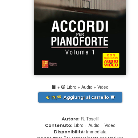
+
Libro + Audio + Video
€ 17,
Aggiungi al carrello
95
R. Toselli
Autore:
Libro + Audio + Video
Contenuto:
Immediata
Disponibilità:
Per corriere/posta con tracking