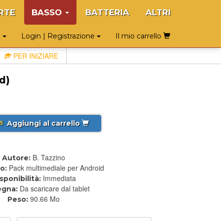
RTE
BASSO
BATTERIA
ALTRI
o
Login | Registrazione
Il mio carrello
PER INIZIARE
d)
Aggiungi al carrello
5
B. Tazzino
Autore:
Pack multimediale per Android
o:
Immediata
sponibilità:
Da scaricare dal tablet
egna:
90.66 Mo
Peso: