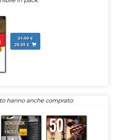
ibile in pack:
31,90 €
28,95 €
tto hanno anche comprato: