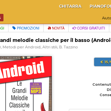
CHITARRA
PIANOFO
Aiut
GGI
PROMOZIONI
NOVITÀ
CORSI GRATUITI
andi melodie classiche per il basso (Androi
Metodi per Android, Altri stili, B. Tazzino
€ 15,
9
Contenut
Di
Cons