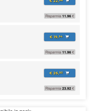
€ 22,
94
Risparmia
11.96
€
€ 19,
94
Risparmia
11.96
€
€ 26,
93
Risparmia
23.92
€