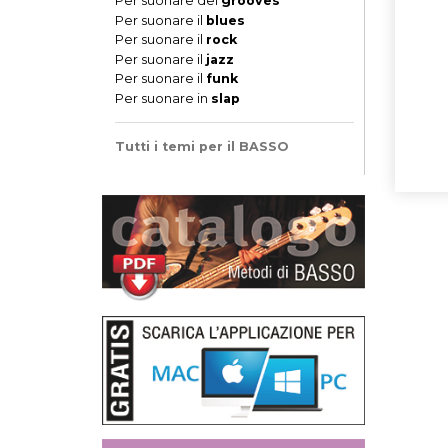
Per suonare dei
grooves
Per suonare il
blues
Per suonare il
rock
Per suonare il
jazz
Per suonare il
funk
Per suonare in
slap
Tutti i temi per il BASSO