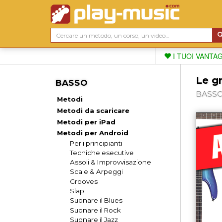
I TUOI VANTA
Le gr
BASSO
BASSO, 
Metodi
Metodi da scaricare
Metodi per iPad
Metodi per Android
Per i principianti
Tecniche esecutive
Assoli & Improvvisazione
Scale & Arpeggi
Grooves
Slap
Suonare il Blues
Suonare il Rock
Suonare il Jazz