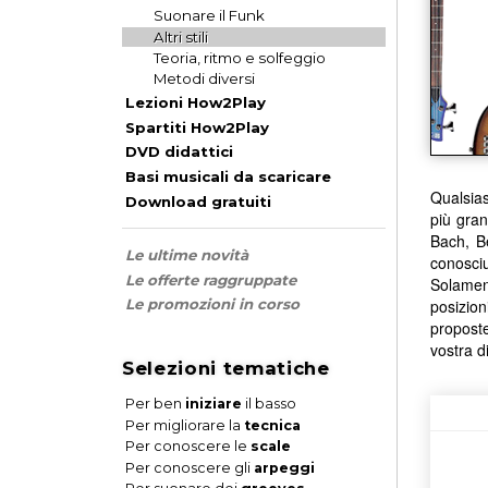
Suonare il Funk
Altri stili
Teoria, ritmo e solfeggio
Metodi diversi
Lezioni How2Play
Spartiti How2Play
DVD didattici
Basi musicali da scaricare
Qualsiasi
Download gratuiti
più gran
Bach, Be
Le ultime novità
conosciu
Le offerte raggruppate
Solament
posizion
Le promozioni in corso
proposte
vostra d
Selezioni tematiche
Per ben
iniziare
il basso
Per migliorare la
tecnica
Per conoscere le
scale
Per conoscere gli
arpeggi