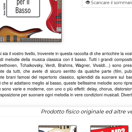
Scaricare il sommar
 sia il vostro livello, troverete in questa raccolta di che arricchire la v
di melodie della musica classica con il basso. Tutti i grandi composi
ethoven, Tchaikovsky, Verdi, Brahms, Wagner, Vivaldi…) sono present
te da tutti, che avete di sicuro sentito da qualche parte (film, pub
e brani famosi del repertorio classico, splendidi da suonare sul ba
i che si adattano meglio al basso, queste bellissime melodie sono ripre
 sono varie e moderne, con uno o più effetti: delay, chorus, distorsi
isposizione per suonare ogni melodia in vere condizioni musicali. Diver
Prodotto fisico originale ed altre ve