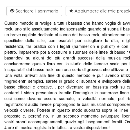
Scaricare il sommario
Aggiungere alle mie presel
Questo metodo si rivolge a tutti i bassisti che hanno voglia di avvi
rock, uno stile assolutamente indispensabile quando si suona il ba
un breve capitolo dedicato al suono del basso rock, affronteremo le
specifiche dello stile, con esercizi per sciogliere le dita, migl
resistenza, far pratica con i legati (hammer-on e pull-off) e con 
plettro. Imparerete poi a costruire e suonare delle linee di basso 
basandovi su alcuni dei più grandi successi della musica rock
concluderemo questo libro con lo studio delle famose scale pent
inseparabili dal basso rock, con una serie di grooves che utilizzano t
Una volta arrivati alla fine di questo metodo e pur avendo utiliz
"ingredienti" semplici, sarete in grado di suonare e sviluppare dell
basso efficaci e creative… per diventare un bassista rock su c
contare! I video presentano tramite l’immagine le numerose linee
così come devono essere suonate, a velocità normale, poi rid
registrazioni audio invece propongono le basi musicali corrisponden
velocità diverse. Potrete in questo modo suonarci sopra le linee
proposte e, perché no, in un secondo momento sviluppare libe
vostri propri accompagnamenti, grazie agli insegnamenti forniti. Os
4 ore di musica registrata in tutto… a vostra disposizione!