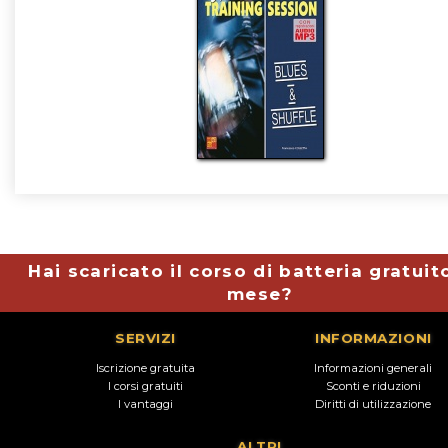
Hai scaricato il corso di batteria gratuit
mese?
SERVIZI
INFORMAZIONI
Iscrizione gratuita
Informazioni generali
I corsi gratuiti
Sconti e riduzioni
I vantaggi
Diritti di utilizzazione
ALTRI