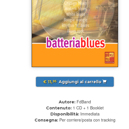
€ 11,
Aggiungi al carrello
95
FdBand
Autore:
1 CD + 1 Booklet
Contenuto:
Immediata
Disponibilità:
Per corriere/posta con tracking
Consegna: