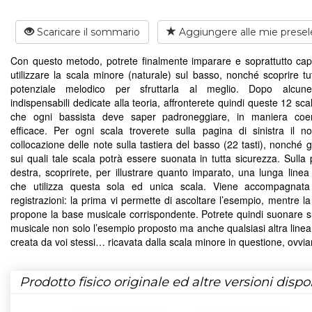
Scaricare il sommario
Aggiungere alle mie presel
Con questo metodo, potrete finalmente imparare e soprattutto ca
utilizzare la scala minore (naturale) sul basso, nonché scoprire tut
potenziale melodico per sfruttarla al meglio. Dopo alcun
indispensabili dedicate alla teoria, affronterete quindi queste 12 sca
che ogni bassista deve saper padroneggiare, in maniera coe
efficace. Per ogni scala troverete sulla pagina di sinistra il 
collocazione delle note sulla tastiera del basso (22 tasti), nonché g
sui quali tale scala potrà essere suonata in tutta sicurezza. Sulla 
destra, scoprirete, per illustrare quanto imparato, una lunga linea
che utilizza questa sola ed unica scala. Viene accompagnat
registrazioni: la prima vi permette di ascoltare l’esempio, mentre l
propone la base musicale corrispondente. Potrete quindi suonare s
musicale non solo l’esempio proposto ma anche qualsiasi altra linea
creata da voi stessi… ricavata dalla scala minore in questione, ovvi
Prodotto fisico originale ed altre versioni dispon