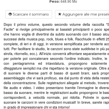
648.90 Mo
Peso:
Scaricare il sommario
Aggiungere alle mie presel
Dopo il primo volume, questo secondo volume della raccolta "
Facile" si rivolge principalmente ai bassisti principianti o poco sp
che hanno voglia di divertirsi da subito suonando con il basso alcu
successi della musica pop, rock, blues e folk. Racchiude in effetti 
complete, di ieri e di oggi, in versione semplificata per renderle acc
tutti. Per facilitare lo studio, le canzoni sono state suddivise in più par
strofa, ritornello, ecc.). All’inizio converrà affrontare separatamente 
per poterle poi concatenare secondo l’ordine indicato. Inoltre, le p
con pentagramma ed intavolatura, propongono solamente
diteggiature semplici ma che rispettano la versione originale. Oltre 
di suonare le diverse parti di basso di questi brani, sarà propri
assemblaggio che vi sarà proficuo, sia dal punto di vista della resi
della concentrazione. Sulle registrazioni allegate al metodo, trovere
file audio e video. I video presentano tramite l’immagine le diverse
basso da suonare, mentre le registrazioni audio propongono le basi
corrispondenti, a velocità normale, poi ridotta. Potrete in qu
suonare le canzoni in vere condizioni musicali! In breve, sarete ra
in grado di impressionare chi vi sta intorno!