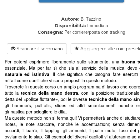
B. Tazzino
Autore:
Immediata
Disponibilità:
Per corriere/posta con tracking
Consegna:
Scaricare il sommario
Aggiungere alle mie presel
Per potersi esprimere liberamente sullo strumento, una
buona t
essenziale. Ma per far sì che sia al servizio della musica, deve 
naturale ed istintiva
. Il che significa che bisogna fare esercizi 
mirati come quelli che vi sono proposti in questo metodo.
Troverete in questo corso un ampio programma di lavoro che copre
tutto la
tecnica della mano destra
, con la posizione tradizionale
detta del «pollice flottante», poi le diverse
tecniche della mano sin
gli hammers, pull-offs, slides ed altri smanicamenti nonché es
ginnastica per sciogliere le dita.
Ma questo metodo non si ferma qui! Vi permetterà anche di studiare
notes, le note staccate, nonché le accentuazioni; senza diment
accordi, il barrè, il tapping, gli armonici, il palm mute, l'uso del 
ovviamente lo slap. Gli esempi dei diversi capitoli vi aiuteranno ad