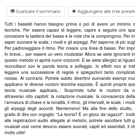
Scaricare il sommario
Aggiungere alle mie presel
Tutti i bassisti hanno bisogno prima o poi di avere un minimo d
teoriche. Per essere capaci di leggere, capire e seguire uno spar
conoscere la tastiera del basso e le note che la compongono. Per i
saper suonare le scale, i modi e gli arpeggi. Per saperne di più sugl
Per padroneggiare il ritmo. Per creare una linea di basso. Per impr
In breve... per essere un vero musicista! Allora se siete ignoranti i
questo metodo vi aprirà nuovi orizzonti. E se siete allergici al rigua
riconciliarvi con le parole teoria e solfeggio. In effetti non si tra
leggere una successione di regole e spiegazioni tanto complica
noiose. Al contrario. Potrete subito divertirvi suonando esempi mus
applicano le diverse nozioni teoriche esposte. È quindi proprio que
teoria musicale applicata... Scoprirete tutte le nozioni da 
attraverso otto capitoli: la notazione musicale, la conoscenza della
l'armatura di chiave e la tonalità, il ritmo, gli intervalli, le scale, i mod
gli arpeggi degli accordi. Nientemeno! Ma alla fine dello studio, 
grado di dire con orgoglio: "La teoria? È un gioco da ragazzi!". Inolt
alle registrazioni audio allegate al metodo, potrete ascoltare tutti 
musicali così come devono essere suonati, capiti ed assimilati, il c
molto utile!